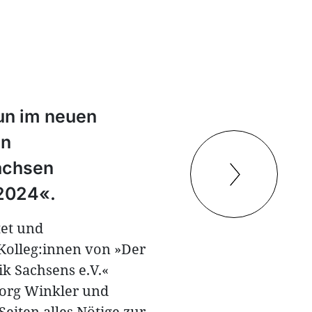
nun im neuen
en
achsen
 2024«.
tet und
Kolleg:innen von »Der
k Sachsens e.V.«
eorg Winkler und
eiten alles Nötige zur