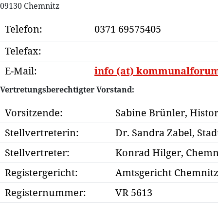
09130 Chemnitz
Telefon:
0371 69575405
Telefax:
E-Mail:
info (at) kommunalforum
Vertretungsberechtigter Vorstand:
Internet:
https://www.kommunalfo
Vorsitzende:
Sabine Brünler, Histo
Stellvertreterin:
Dr. Sandra Zabel, Stad
Stellvertreter:
Konrad Hilger, Chemni
Registergericht:
Amtsgericht Chemnit
Registernummer:
VR 5613