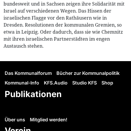
bundesweit und in Sachsen zeigen ihre Solidarität mit
Israel auf verschiedenen Wegen. Das Hissen der
israelischen Flagge vor den Rathäusern wie in
Dresden. Resolutionen der kommunalen Gremien, so
etwa in Leipzig. Oder dadurch, dass sie wie Chemnitz
mit ihren israelischen Partnerstädten im engen
Austausch stehen.
Das Kommunalforum
Bücher zur Kommunalpolitik
Kommunal-Info
KFS.Audio
Studio KFS
Shop
Publikationen
Über uns
Mitglied werden!
Verein