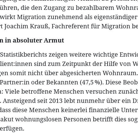
 führen, die den Zugang zu bezahlbarem Wohnr
irkt Migration zunehmend als eigenständiger 
 Joachim Krauß, Fachreferent für Migration b
n in absoluter Armut
tatistikberichts zeigen weitere wichtige Entwi
 Klient:innen sind zum Zeitpunkt der Hilfe von
ügen somit nicht über abgesicherten Wohnraum.
, Partner:in oder Bekannten (47,5 %). Diese Beo
: Viele betroffene Menschen versuchen zunächs
 Ansteigend seit 2013 lebt nunmehr über ein Dri
dass diese Menschen keinerlei finanzielle Unter
 akut wohnungslosen Personen betrifft dies sog
erfügen.