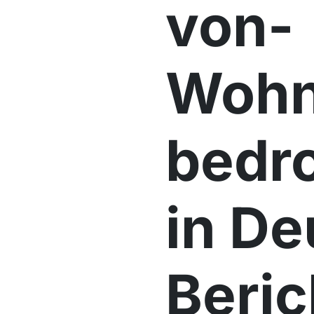
von­
Wohn
bedr
in De
Beric