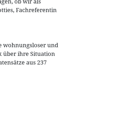
gen, ob wir als
tties, Fachreferentin
age wohnungsloser und
 über ihre Situation
atensätze aus 237