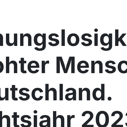
ungslosigke
ohter Mens
utschland.
htsjahr 20