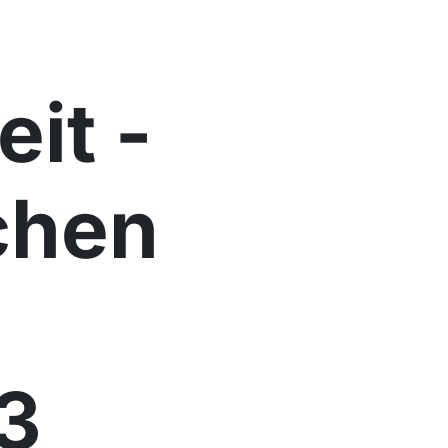
it ­
chen
23