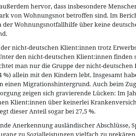
 außerdem hervor, dass insbesondere Mensche
tark von Wohnungsnot betroffen sind. Im Beric
en der Wohnungsnotfallhilfe über keine deutsch
nd.
 % der nicht-deutschen Klient:innen trotz Erwerbs
ter den nicht-deutschen Klient:innen finden s
chtet man nur die Gruppe der nicht-deutschen F
(24 %) allein mit den Kindern lebt. Insgesamt hab
en einen Migrationshintergrund. Auch beim Zu
orgung zeigen sich gravierende Lücken: Im Jah
hen Klient:innen über keinerlei Krankenversic
gt dieser Anteil sogar bei 27,5 %.
lende Anerkennung ausländischer Abschlüsse, 
ugang zu Sozialleistungen vielfach zu prekären,