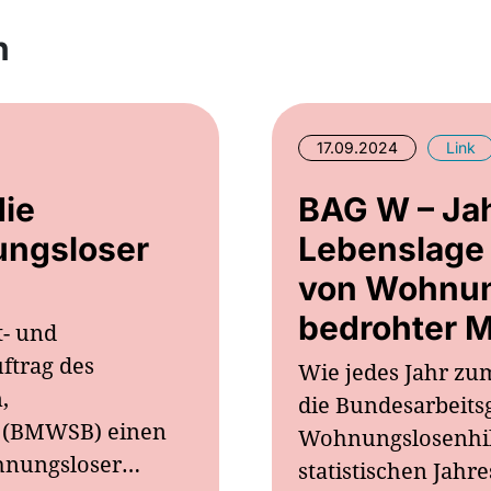
n
17.09.2024
Link
die
BAG W – Jah
ungsloser
Lebenslage
von Wohnun
bedrohter 
t- und
ftrag des
Wie jedes Jahr zu
,
die Bundesarbeits
 (BMWSB) einen
Wohnungslosenhilf
ohnungsloser…
statistischen Jahr