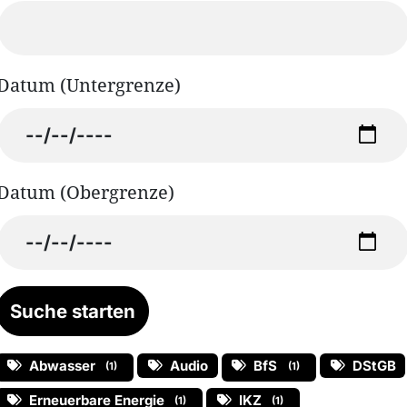
Datum (Untergrenze)
Datum (Obergrenze)
Abwasser
Audio
BfS
DStGB
(1)
(1)
Erneuerbare Energie
IKZ
(1)
(1)