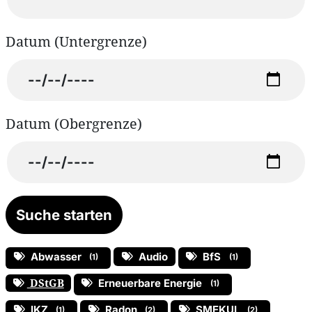
Datum (Untergrenze)
Datum (Obergrenze)
Abwasser
Audio
BfS
(1)
(1)
DStGB
Erneuerbare Energie
(1)
IKZ
Radon
SMEKUL
(1)
(2)
(2)