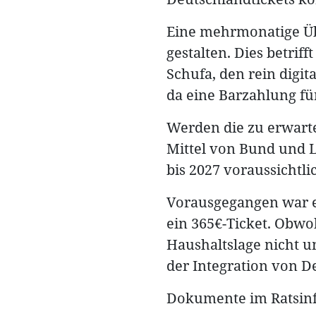
Eine mehrmonatige Übe
gestalten. Dies betri
Schufa, den rein digit
da eine Barzahlung fü
Werden die zu erwart
Mittel von Bund und Lä
bis 2027 voraussichtli
Vorausgegangen war ei
ein 365€-Ticket. Obwoh
Haushaltslage nicht u
der Integration von D
Dokumente im Ratsinf