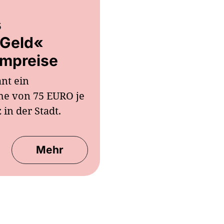
s
-Geld«
ompreise
ant ein
he von 75 EURO je
in der Stadt.
Mehr