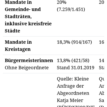
Mandate in
20%
20,
Gemeinde- und
(7.259/1.451)
Stadträten,
inklusive kreisfreie
Städte
Mandate in
18,3% (914/167)
16,
Kreistagen
Bürgermeisterinnen
13,8% (421/58)
14,
Ohne Beigeordnete
Stand 31.01.2019
Sta
Quelle: Kleine
Que
Anfrage der
Anf
Abgeordneten
Abg
Katja Meier
Sar