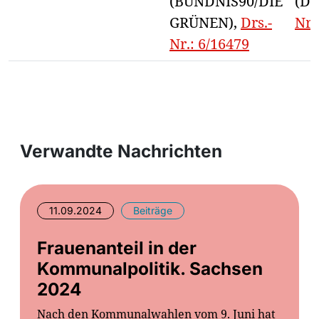
(BÜNDNIS90/DIE
(DI
GRÜNEN),
Drs.-
Nr.
Nr.: 6/16479
Verwandte Nachrichten
11.09.2024
Beiträge
Frauenanteil in der
Kommunalpolitik. Sachsen
2024
Nach den Kommunalwahlen vom 9. Juni hat