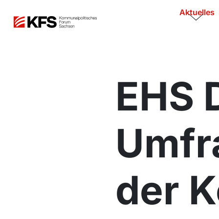
Aktuelles
EHS 
Umfra
der 