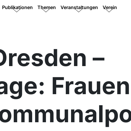
Publikationen
Themen
Veranstaltungen
Verein
Dresden –
ge: Frauen
Kommunalpol