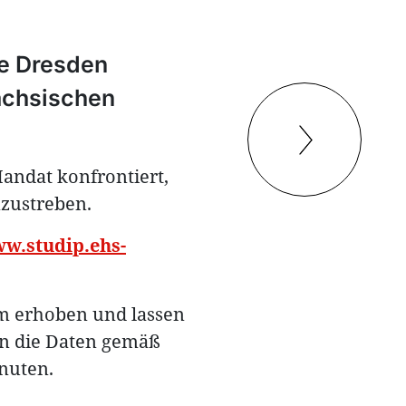
e Dresden
sächsischen
andat konfrontiert,
nzustreben.
ww.studip.ehs-
ym erhoben und lassen
en die Daten gemäß
nuten.