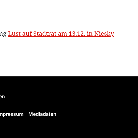
ung
Lust auf Stadtrat am 13.12. in Niesky
en
Impressum
Mediadaten