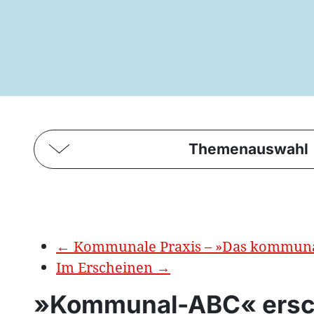
Themenauswahl
←
Kommunale Praxis – »Das kommuna
Im Erscheinen
→
»Kommunal-ABC« ersc