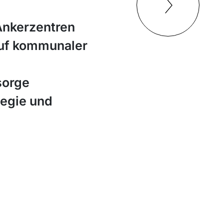
Ankerzentren
auf kommunaler
sorge
tegie und