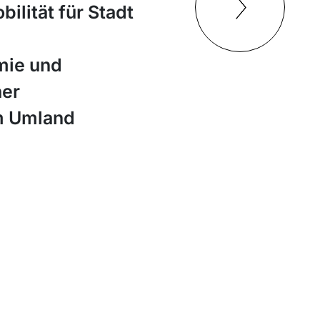
ilität für Stadt
mie und
her
m Umland