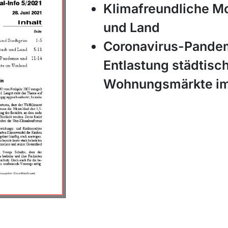
Klimafreundliche Mob
und Land
Coronavirus-Pande
Entlastung städtisc
Wohnungsmärkte i