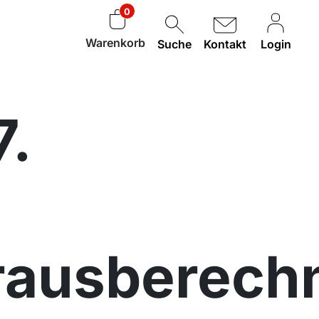
0
Warenkorb
Suche
Kontakt
Login
7.
rausberech