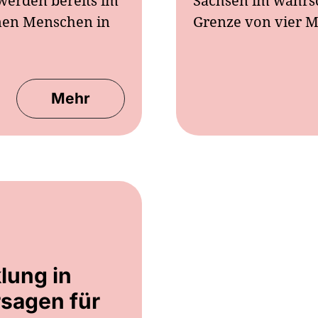
werden bereits im
Sachsen im wahrsc
onen Menschen in
Grenze von vier M
Mehr
lung in
sagen für