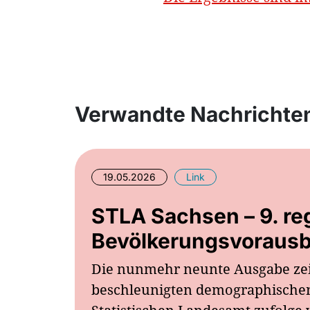
Verwandte Nachrichte
19.05.2026
Link
STLA Sachsen – 9. reg
Bevölkerungsvoraus
Die nunmehr neunte Ausgabe zeic
beschleunigten demographische