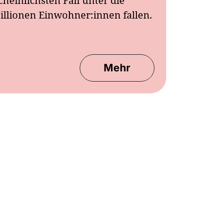
heinlichsten Fall unter die
illionen Einwohner:innen fallen.
Mehr