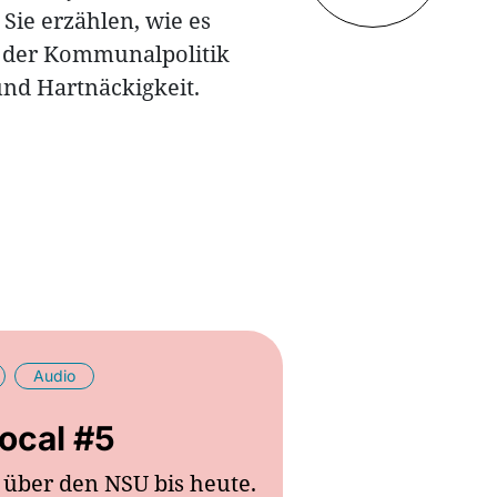
ie erzählen, wie es
in der Kommunalpolitik
nd Hartnäckigkeit.
Audio
ocal #5
über den NSU bis heute.