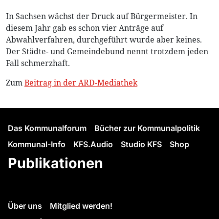
In Sachsen wächst der Druck auf Bürgermeister. In
diesem Jahr gab es schon vier Anträge auf
Abwahlverfahren, durchgeführt wurde aber keines.
Der Städte- und Gemeindebund nennt trotzdem jeden
Fall schmerzhaft.
Zum
Beitrag in der ARD-Mediathek
Das Kommunalforum
Bücher zur Kommunalpolitik
Kommunal-Info
KFS.Audio
Studio KFS
Shop
Publikationen
Über uns
Mitglied werden!