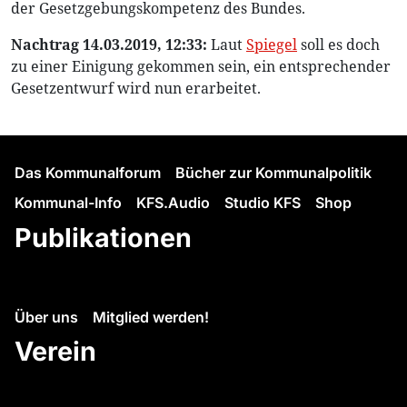
der Gesetzgebungskompetenz des Bundes.
Nachtrag 14.03.2019, 12:33:
Laut
Spiegel
soll es doch
zu einer Einigung gekommen sein, ein entsprechender
Gesetzentwurf wird nun erarbeitet.
Das Kommunalforum
Bücher zur Kommunalpolitik
Kommunal-Info
KFS.Audio
Studio KFS
Shop
Publikationen
Über uns
Mitglied werden!
Verein