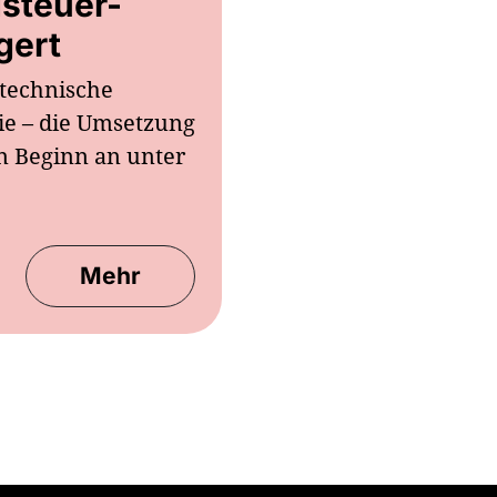
dsteuer-
gert
 technische
ie – die Umsetzung
n Beginn an unter
Mehr