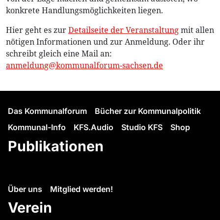
konkrete Handlungsmöglichkeiten liegen.
Hier geht es zur
Detailseite der Veranstaltung
mit allen
nötigen Informationen und zur Anmeldung. Oder ihr
schreibt gleich eine Mail an:
anmeldung@kommunalforum-sachsen.de
Das Kommunalforum
Bücher zur Kommunalpolitik
Kommunal-Info
KFS.Audio
Studio KFS
Shop
Publikationen
Über uns
Mitglied werden!
Verein