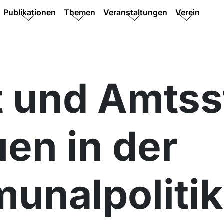
Publikationen
Themen
Veranstaltungen
Verein
t und Amts
uen in der
unalpolitik