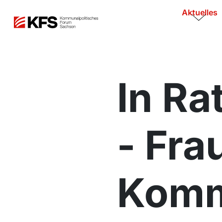
Aktuelles
In Ra
- Fra
Komm