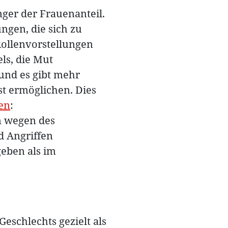
nger der Frauenanteil.
ngen, die sich zu
Rollenvorstellungen
ls, die Mut
und es gibt mehr
t ermöglichen. Dies
en
:
n wegen des
d Angriffen
geben als im
eschlechts gezielt als