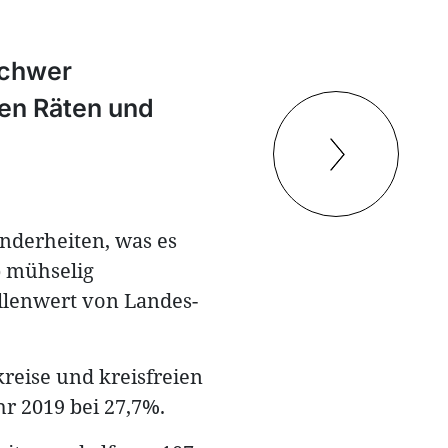
schwer
den Räten und
onderheiten, was es
b mühselig
llenwert von Landes-
reise und kreisfreien
hr 2019 bei 27,7%.