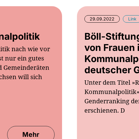
29.09.2022
Link
alpolitik
Böll-Stiftun
von Frauen 
tik nach wie vor
Kommunalpol
t nur ein gutes
und Gemeinderäten
deutscher 
chsen will sich
Unter dem Titel »
Kommunalpolitik« 
Genderranking der
erschienen. D
Mehr