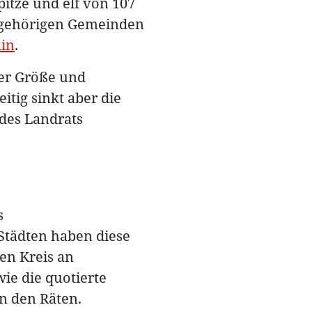
itze und elf von 107
angehörigen Gemeinden
lin
.
der Größe und
itig sinkt aber die
 des Landrats
s
Städten haben diese
en Kreis an
e die quotierte
in den Räten.