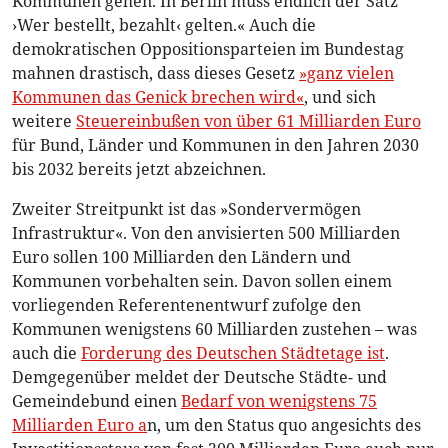
Kommunen gehen. In Berlin muss endlich der Satz
›Wer bestellt, bezahlt‹ gelten.« Auch die
demokratischen Oppositionsparteien im Bundestag
mahnen drastisch, dass dieses Gesetz
»ganz vielen
Kommunen das Genick brechen wird«
, und sich
weitere
Steuereinbußen von über 61 Milliarden Euro
für Bund, Länder und Kommunen in den Jahren 2030
bis 2032 bereits jetzt abzeichnen.
Zweiter Streitpunkt ist das »Sondervermögen
Infrastruktur«. Von den anvisierten 500 Milliarden
Euro sollen 100 Milliarden den Ländern und
Kommunen vorbehalten sein. Davon sollen einem
vorliegenden Referentenentwurf zufolge den
Kommunen wenigstens 60 Milliarden zustehen – was
auch die
Forderung des Deutschen Städtetage ist
.
Demgegenüber meldet der Deutsche Städte- und
Gemeindebund einen
Bedarf von wenigstens 75
Milliarden Euro a
n, um den Status quo angesichts des