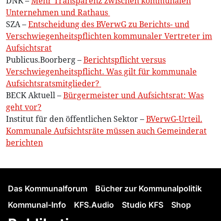
DNK –
Mehr Transparenz zwischen kommunalen
Unternehmen und Rathaus
SZA –
Entscheidung des BVerwG zu Berichts- und
Verschwiegenheitspflichten kommunaler Vertreter im
Aufsichtsrat
Publicus.Boorberg –
Berichtspflicht versus
Verschwiegenheitspflicht. Was gilt für kommunale
Aufsichtsratsmitglieder?
BECK Aktuell –
Bürgermeister und Aufsichtsrat: Was
geht vor?
Institut für den öffentlichen Sektor –
BVerwG-Urteil.
Kommunale Aufsichtsräte müssen auch Gemeinderat
berichten
Das Kommunalforum
Bücher zur Kommunalpolitik
Kommunal-Info
KFS.Audio
Studio KFS
Shop