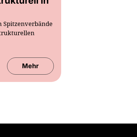
ukturell in
n Spitzenverbände
trukturellen
Mehr