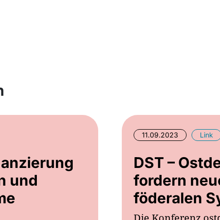
n
11.09.2023
Link
nanzierung
DST – Ostde
n und
fordern neu
me
föderalen 
Die Konferenz ost