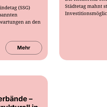
Städtetag mahnt s
indetag (SSG)
Investitionsmögl
spannten
wartungen an den
Mehr
erbände –