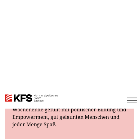
Mehr
05.05.2026
Link
OSTRA e.V. – Linke
Sommerakademie 2026
Die linke Sommerakademie 2026 findet vom 21.
– 23. August in Chemnitz statt. Ein Sommer-
Wochenende gefüllt mit politischer Bildung und
Empowerment, gut gelaunten Menschen und
jeder Menge Spaß.