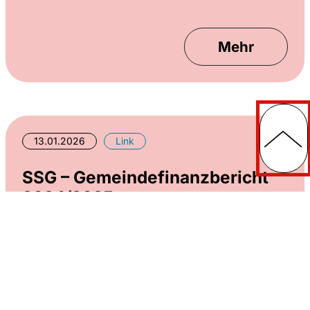
Mehr
13.01.2026
Link
SSG – Gemeindefinanzbericht
2024/2025
Nach wie vor ist die angespannte Haushaltslage
der Kommunen eines der drängendsten
Probleme im Land. Der aktuelle
Gemeindefinanzbericht, erstellt im Auftrag des
Sächsischen Städte- und Gemeindetages, zeichnet
ein düsteres Bild.